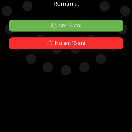
România.
Fii la curent cu cele mai noi oferte înaintea
tuturor și
bucură-te de 10% reducere la următoarea ta
Am 18 ani
comandă.
Nu am 18 ani
Mă abonez
FAQ
Politica de confidențialitate
Suport
Politica de retur
Garanție
Politica de cookies