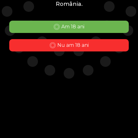
România.
Fii la curent cu cele mai noi oferte înaintea
tuturor și
bucură-te de 10% reducere la următoarea ta
Am 18 ani
comandă.
Nu am 18 ani
Mă abonez
FAQ
Politica de confidențialitate
Suport
Politica de retur
Garanție
Politica de cookies