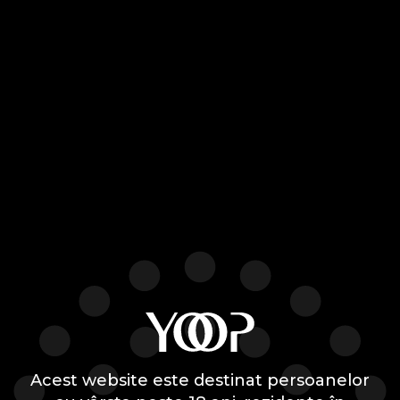
19 noiembrie. Țigări
electronice, kituri și pods la
oferta
Ești pregătit pentru cel mai așteptat
eveniment de shopping al anului? Da, vorbim
despre Black Friday, dar nu orice Black
Friday, ci Naked Friday la YOOP. L-am
reinventat din nou. În perioada 17-19
noiembrie, pregătește-te să descoperi super
reduceri de până la 50% la țigări electronice,
kituri și pods. Black Friday la Yoop – 17-19...
Acest website este destinat persoanelor
ABONEAZĂ-TE LA