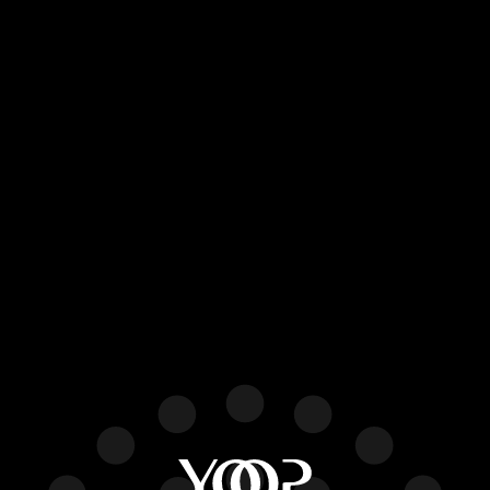
& InterSupply Dortmund,
cel mai mare târg
internațional de țigări
electronice, produse din
tutun și accesorii pentru
fumat
YOOP continuă să își consolideze poziția de
lider pe piața țigărilor electronice din
România și la nivel internațional, participând
la cele mai mari evenimente din industrie.
Următorul pas important pentru YOOP este
prezența la InterTabac & InterSupply
Dortmund, cel mai prestigios târg global
dedicat produselor din tutun, țigărilor
electronice și accesoriilor pentru fumat.
Evenimentul va...