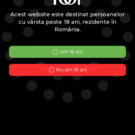
Acest website este destinat persoanelor
cu vârsta peste 18 ani, rezidente în
România.
ABONEAZĂ-TE LA
NEWSLETTER!
Am 18 ani
Fii la curent cu cele mai noi oferte înaintea
tuturor și
Nu am 18 ani
bucură-te de 10% reducere la următoarea ta
comandă.
Mă abonez